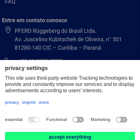
FAQ
Entre em contato conosco
PFERD Rüggeberg do Brasil Ltda.
Av. Juscelino Kubitschek de Oliveira, n° 501
81280-140 CIC – Curitiba – Paraná
+55 41 3071 8222
pferd.br@pferd.com
Aviso legal
Política de Privacidade
Termos e Condições