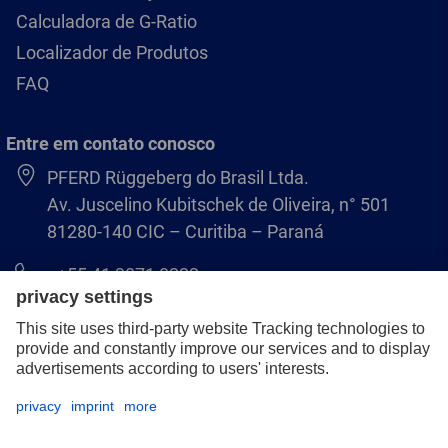
Calculadora de G-Ratio
Localizador de Produtos
FAQ
Entre em contato conosco
PFERD Rüggeberg do Brasil Ltda.
Av. Juscelino Kubitschek de Oliveira, n° 501
81280-140 CIC – Curitiba – Paraná
+55 41 3071 8222
pferd.br@pferd.com
Aviso legal
Política de Privacidade