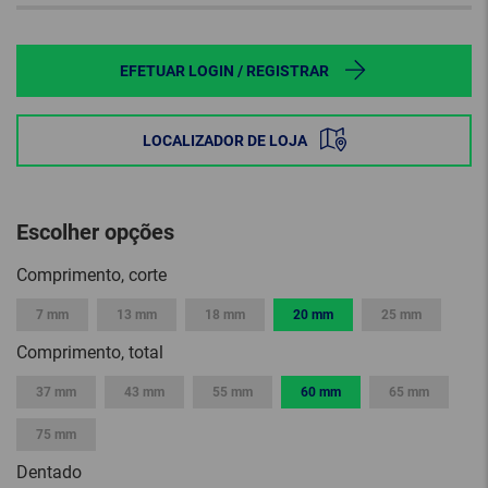
EFETUAR LOGIN / REGISTRAR
LOCALIZADOR DE LOJA
Escolher opções
Comprimento, corte
7 mm
13 mm
18 mm
20 mm
25 mm
Comprimento, total
37 mm
43 mm
55 mm
60 mm
65 mm
75 mm
Dentado