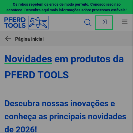
Os robôs repetem os erros de modo perfeito. Conosco isso não
acontece. Descubra aqui mais informações sobre processos estáveis!
Abr
me
Página inicial
Novidades
em produtos da
PFERD TOOLS
Descubra nossas inovações e
conheça as principais novidades
de 2026!