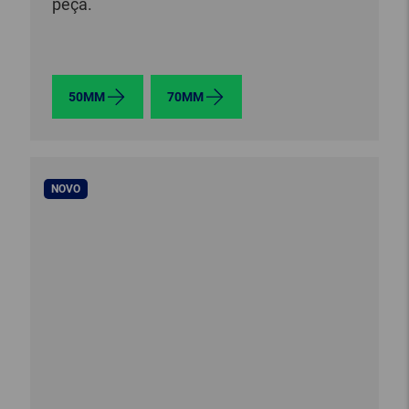
peça.
50MM
70MM
NOVO