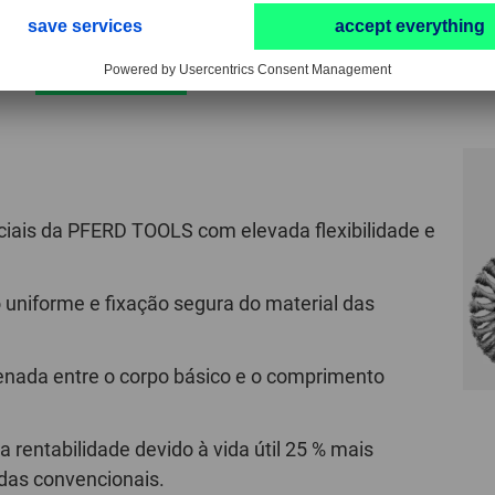
apresenta um contorno em forma de x.
SAIBA MAIS
ciais da PFERD TOOLS com elevada flexibilidade e
o uniforme e fixação segura do material das
denada entre o corpo básico e o comprimento
rentabilidade devido à vida útil 25 % mais
das convencionais.