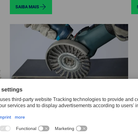
SAIBA MAIS
Ferramentas PFERD TOOLS com X-LOCK
s
Com o sistema X-LOCK da Bosch para
esmerilhadeiras angulares pode mudar de
ferramenta de forma rápida e confortável. Em
e
vez de um orifício redondo, o sistema X-LOCK