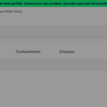
de modo perfeito. Conosco isso não acontece. Descubra aqui mais informaçõe
 na PFERD TOOLS
Conhecimento
Empresa