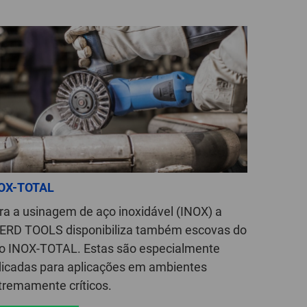
GLOBAL
INTERNATIONAL
-
ENGLISH
INTERNATIONAL
-
ESPAÑOL
OX-TOTAL
ra a usinagem de aço inoxidável (INOX) a
ERD TOOLS disponibiliza também escovas do
po INOX-TOTAL. Estas são especialmente
dicadas para aplicações em ambientes
tremamente críticos.