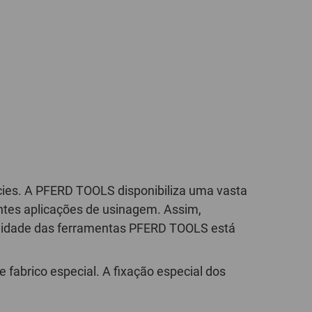
POLAND
SPAIN
SWEDEN
SWITZERLAND
TURKEY
UNITED
cies. A PFERD TOOLS disponibiliza uma vasta
KINGDOM
entes aplicações de usinagem. Assim,
ualidade das ferramentas PFERD TOOLS está
ASIA/PACIFIC
AFRICA
fabrico especial. A fixação especial dos
AUSTRALIA
SOUTH
AFRICA