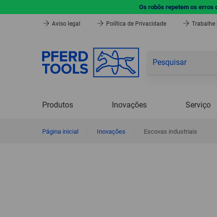
Os robôs repetem os erros 
Aviso legal
Política de Privacidade
Trabalhe
Produtos
Inovações
Serviço
Página inicial
|
Inovações
|
Escovas industriais