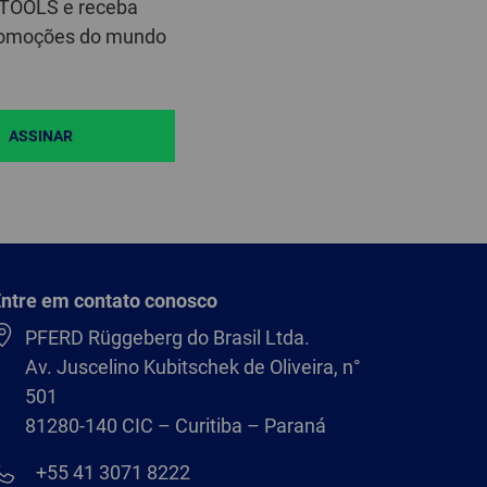
D TOOLS e receba
 promoções do mundo
ASSINAR
ntre em contato conosco
PFERD Rüggeberg do Brasil Ltda.
Av. Juscelino Kubitschek de Oliveira, n°
501
81280-140 CIC – Curitiba – Paraná
+55 41 3071 8222