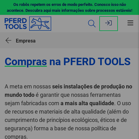
Os robôs repetem os erros de modo perfeito. Conosco isso não
acontece. Descubra aqui mais informações sobre processos estáveis!
Abr
me
Empresa
Compras
na PFERD TOOLS
A meta em nossas
seis instalações de produção no
mundo todo
é garantir que nossas ferramentas
sejam fabricadas com
a mais alta qualidade
. O uso
de recursos e materiais de alta qualidade (além do
cumprimento de princípios ecológicos, éticos e de
segurança) forma a base de nossa política de
compras.