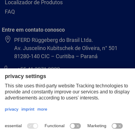
Localizador de Produtos
FAQ
Entre em contato conosco
PFERD Rüggeberg do Brasil Ltda.
Av. Juscelino Kubitschek de Oliveira, n° 501
81280-140 CIC – Curitiba – Paraná
+55 41 3071 8222
pferd.br@pferd.com
Aviso legal
Política de Privacidade
Termos e Condições