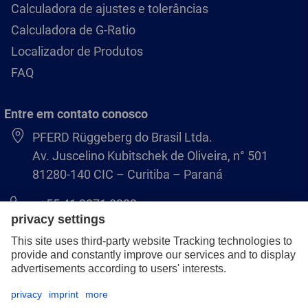
Calculadora de ajustes e tolerâncias
Calculadora de G-Ratio
Localizador de Produtos
FAQ
Entre em contato conosco
PFERD Rüggeberg do Brasil Ltda.
Av. Juscelino Kubitschek de Oliveira, n° 501
81280-140 CIC – Curitiba – Paraná
+55 41 3071 8222
pferd.br@pferd.com
Aviso legal