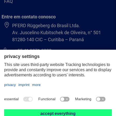
FAQ
Entre em contato conosco
PFERD Rüggeberg do Brasil Ltda.
Av. Juscelino Kubitschek de Oliveira, n° 501
81280-140 CIC – Curitiba – Paraná
+55 41 3071 8222
pferd.br@pferd.com
Aviso legal
Política de Privacidade
Termos e Condições