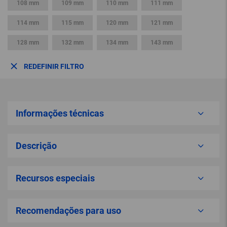
108 mm
109 mm
110 mm
111 mm
114 mm
115 mm
120 mm
121 mm
128 mm
132 mm
134 mm
143 mm
REDEFINIR FILTRO
Informações técnicas
Descrição
Recursos especiais
Recomendações para uso