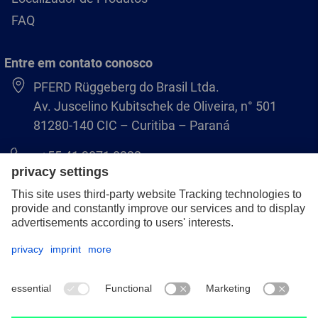
FAQ
Entre em contato conosco
PFERD Rüggeberg do Brasil Ltda.
Av. Juscelino Kubitschek de Oliveira, n° 501
81280-140 CIC – Curitiba – Paraná
+55 41 3071 8222
pferd.br@pferd.com
Aviso legal
Política de Privacidade
Termos e Condições