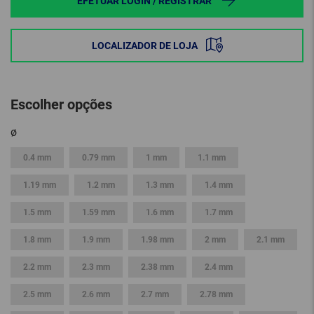
EFETUAR LOGIN / REGISTRAR
LOCALIZADOR DE LOJA
Escolher opções
ø
0.4 mm
0.79 mm
1 mm
1.1 mm
1.19 mm
1.2 mm
1.3 mm
1.4 mm
1.5 mm
1.59 mm
1.6 mm
1.7 mm
1.8 mm
1.9 mm
1.98 mm
2 mm
2.1 mm
2.2 mm
2.3 mm
2.38 mm
2.4 mm
2.5 mm
2.6 mm
2.7 mm
2.78 mm