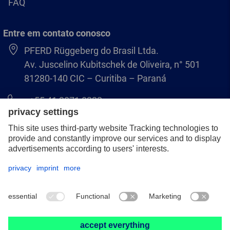
FAQ
Entre em contato conosco
PFERD Rüggeberg do Brasil Ltda.
Av. Juscelino Kubitschek de Oliveira, n° 501
81280-140 CIC – Curitiba – Paraná
+55 41 3071 8222
pferd.br@pferd.com
Aviso legal
Política de Privacidade
Termos e Condições