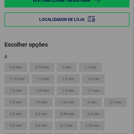
EFETUAR LOGIN / REGISTRAR
LOCALIZADOR DE LOJA
Escolher opções
ø
0.4 mm
0.79 mm
1 mm
1.1 mm
1.19 mm
1.2 mm
1.3 mm
1.4 mm
1.5 mm
1.59 mm
1.6 mm
1.7 mm
1.8 mm
1.9 mm
1.98 mm
2 mm
2.1 mm
2.2 mm
2.3 mm
2.38 mm
2.4 mm
2.5 mm
2.6 mm
2.7 mm
2.78 mm