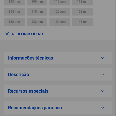
108 mm
109 mm
110 mm
111 mm
114 mm
115 mm
120 mm
121 mm
128 mm
132 mm
134 mm
143 mm
REDEFINIR FILTRO
Informações técnicas
Descrição
Recursos especiais
Recomendações para uso