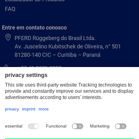
FAQ
Entre em contato conosco
PFERD Rüggeberg do Brasil Ltda.
Av. Juscelino Kubitschek de Oliveira, n° 501
81280-140 CIC – Curitiba – Paraná
+55 41 3071 8222
pferd.br@pferd.com
Aviso legal
Política de Privacidade
Termos e Condições