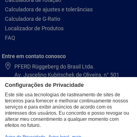
Calculadora de ajustes e tolerâncias
Calculadora de G-Ratio
Localizador de Produtos
FAQ
Entre em contato conosco
PFERD Rüggeberg do Brasil Ltda.
Av. Juscelino Kubitschek de Oliveira, n° 501
81280-140 CIC – Curitiba – Paraná
+55 41 3071 8222
pferd.br@pferd.com
Aviso legal